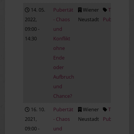
14. 05.
Pubertät
Wiener
Thema:
2022
,
- Chaos
Neustadt
Pubertät
09:00
-
und
14:30
Konflikt
ohne
Ende
oder
Aufbruch
und
Chance?
16. 10.
Pubertät
Wiener
Thema:
2021
,
- Chaos
Neustadt
Pubertät
09:00
-
und