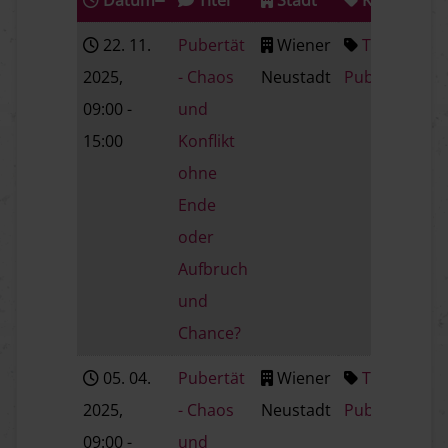
Datum
Titel
Stadt
Kategorie
22. 11.
Pubertät
Wiener
Thema:
2025
,
- Chaos
Neustadt
Pubertät
09:00
-
und
15:00
Konflikt
ohne
Ende
oder
Aufbruch
und
Chance?
05. 04.
Pubertät
Wiener
Thema:
2025
,
- Chaos
Neustadt
Pubertät
09:00
-
und